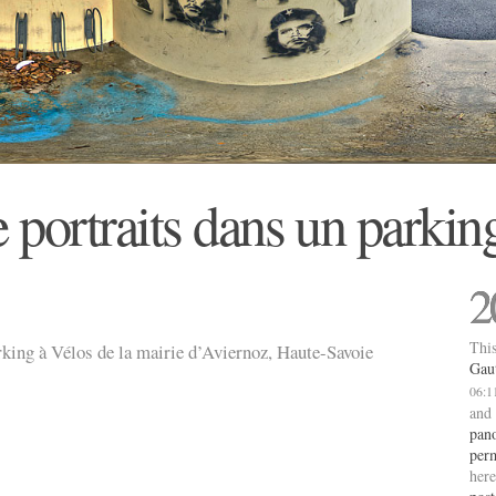
 portraits dans un parkin
2
This
ing à Vélos de la mairie d’Aviernoz, Haute-Savoie
Gau
06:1
and
pan
per
here