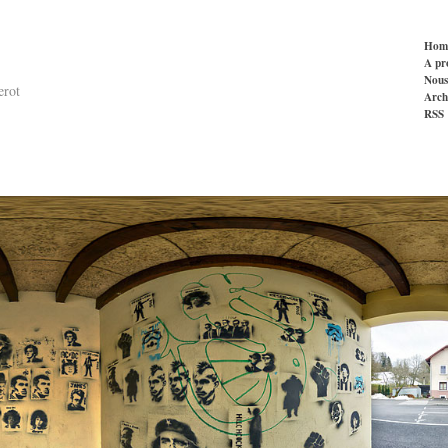
Hom
A pr
Nous
erot
Arch
RSS