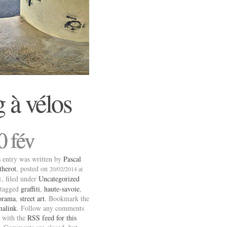
g à vélos
0 fév
 entry was written by
Pascal
therot
, posted on
20/02/2014 at
, filed under
Uncategorized
1
 tagged
graffiti
,
haute-savoie
,
orama
,
street art
. Bookmark the
malink
. Follow any comments
 with the
RSS feed for this