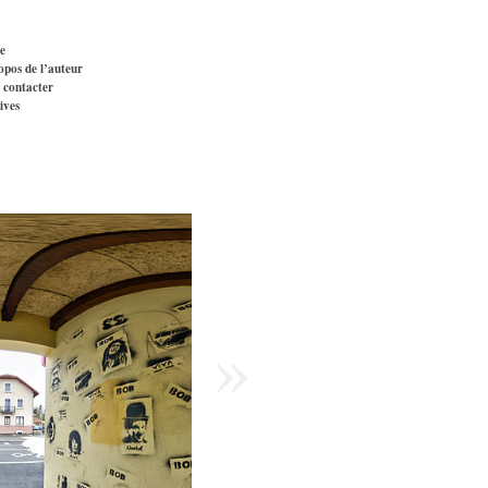
e
opos de l’auteur
 contacter
ives
»