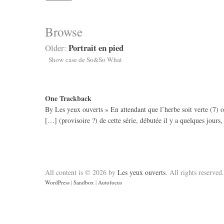
Browse
Portrait en pied
Older:
Show case de So&So What
One
Trackback
By
Les yeux ouverts » En attendant que l’herbe soit verte (7)
o
[…] (provisoire ?) de cette série, débutée il y a quelques jour
All content is © 2026 by
Les yeux ouverts
. All rights reserved.
WordPress
|
Sandbox
|
Autofocus