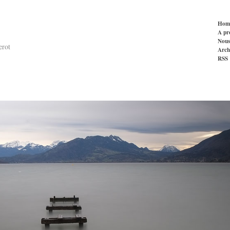
Hom
A pr
Nous
erot
Arch
RSS