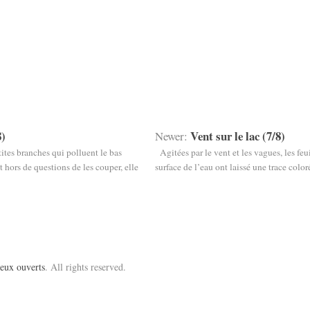
8)
Vent sur le lac (7/8)
Newer:
ites branches qui polluent le bas
Agitées par le vent et les vagues, les feui
 hors de questions de les couper, elle
surface de l’eau ont laissé une trace colo
eux ouverts
. All rights reserved.