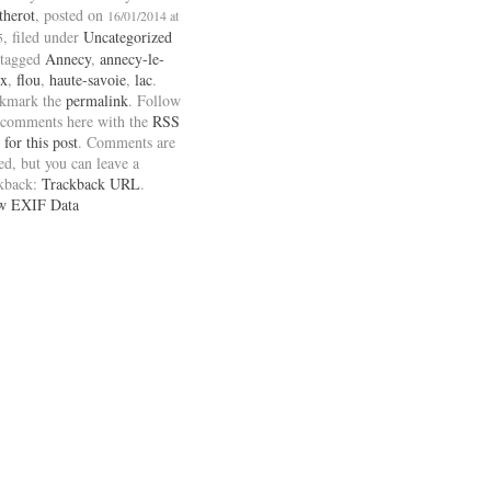
therot
, posted on
16/01/2014 at
, filed under
Uncategorized
5
 tagged
Annecy
,
annecy-le-
ux
,
flou
,
haute-savoie
,
lac
.
kmark the
permalink
. Follow
 comments here with the
RSS
 for this post
. Comments are
ed, but you can leave a
ckback:
Trackback URL
.
w EXIF Data