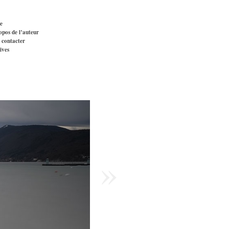
e
opos de l’auteur
 contacter
ives
»