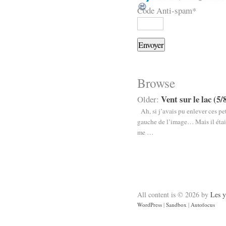
Code Anti-spam
*
Browse
Vent sur le lac (5/
Older:
Ah, si j’avais pu enlever ces pet
gauche de l’image… Mais il était
me …
All content is © 2026 by
Les y
WordPress
|
Sandbox
|
Autofocus