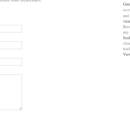
Gau
06:0
and
vie
Boo
any
feed
clos
tra
Vie