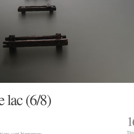
e lac (6/8)
1
This
ions sont bienvenues.