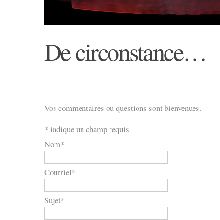
De circonstance…
Vos commentaires ou questions sont bienvenues.
*
indique un champ requis
Nom
*
Courriel
*
Sujet
*