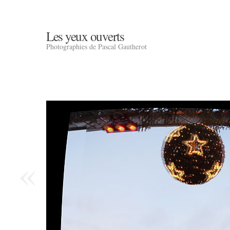
Les yeux ouverts
Photographies de Pascal Gautherot
«