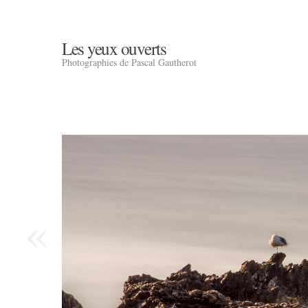
Les yeux ouverts
Photographies de Pascal Gautherot
«