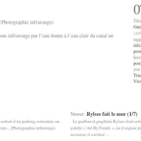
0
This
 (Photographie infrarouge)
Gau
12:0
ons infrarouge par l’eau donne à l’eau clair du canal un
tag
infr
per
here
post
you 
Tra
Vie
Rylsee fait le mur (1/7)
Newer:
 sortant d’un parking souterrain, on
Le graffeur et graphiste Rylsee était cett
rprises…(Photographie infrarouge)
galerie « Art By Fiends », ou il expose j
occasion, il a réalisé …