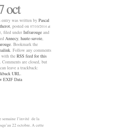
7 oct
 entry was written by
Pascal
therot
, posted on
07/10/2014 at
, filed under
Infrarouge
and
5
ged
Annecy
,
haute-savoie
,
arouge
. Bookmark the
malink
. Follow any comments
 with the
RSS feed for this
. Comments are closed, but
can leave a trackback:
ckback URL
.
w EXIF Data
e semaine l’invité de la
usqu’au 22 octobre. A cette