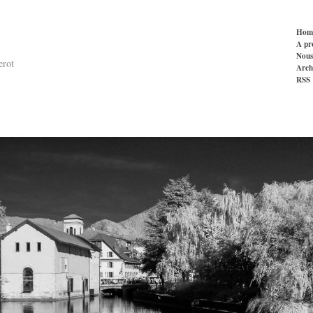
Hom
A pr
Nous
erot
Arch
RSS