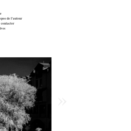
e
opos de l’auteur
 contacter
ives
»